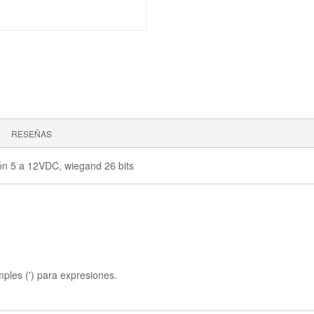
RESEÑAS
ón 5 a 12VDC, wiegand 26 bits
mples (') para expresiones.