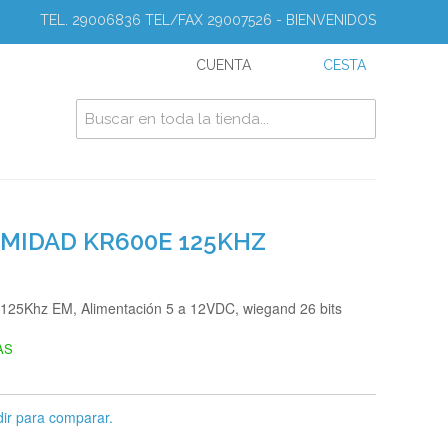
TEL. 29006836 TEL/FAX 29007526 - BIENVENIDOS
CUENTA
CESTA
IMIDAD KR600E 125KHZ
d 125Khz EM, Alimentación 5 a 12VDC, wiegand 26 bits
AS
ir para comparar.