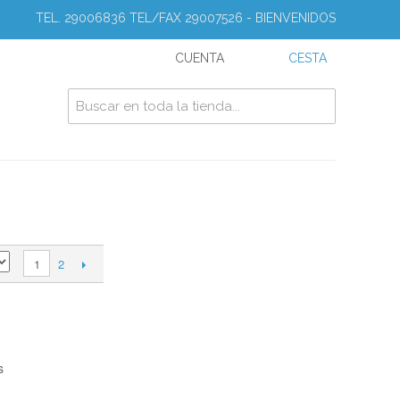
TEL. 29006836 TEL/FAX 29007526 - BIENVENIDOS
CUENTA
CESTA
2
1
s