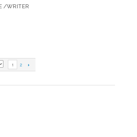
E /WRITER
2
1