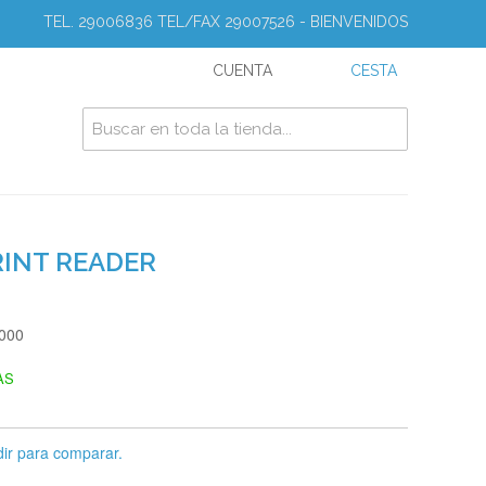
TEL. 29006836 TEL/FAX 29007526 - BIENVENIDOS
CUENTA
CESTA
RINT READER
6000
AS
ir para comparar.