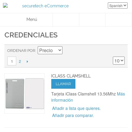
Menú
CREDENCIALES
ORDENAR POR
2
1
ICLASS CLAMSHELL
LLAMAR
Tarjeta iClass Clamshell 13.56Mhz
Más
información
Añadir a lista que quieres.
Añadir para comparar.