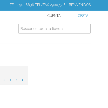
TEL. 29006836 TEL/FAX 29007526 - BIENVENIDOS
CUENTA
CESTA
3
4
5