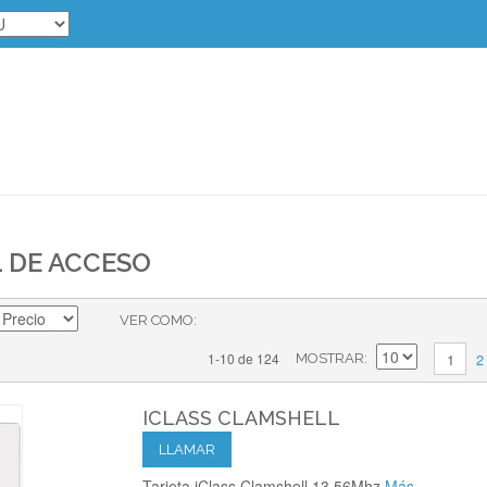
 DE ACCESO
VER COMO
2
1-10 de 124
1
MOSTRAR
ICLASS CLAMSHELL
LLAMAR
Tarjeta iClass Clamshell 13.56Mhz
Más