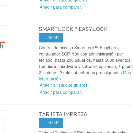
Añadir para comparar.
SMARTLOCK™ EASYLOCK
LLAMAR
Control de acceso SmartLock™ EasyLock,
controlador SCP1500 con administración por
teclado, hasta 200 usuarios, hasta 5000 eventos
(requiere hasrdware y software opcional), 1 puert
2 lectores, 2 relés, 4 entradas preasignadas
Más
información
Añadir a lista que quieres.
Añadir para comparar.
TARJETA IMPRESA
LLAMAR
Tarjeta ID plástica CR80, impresa a totdo color