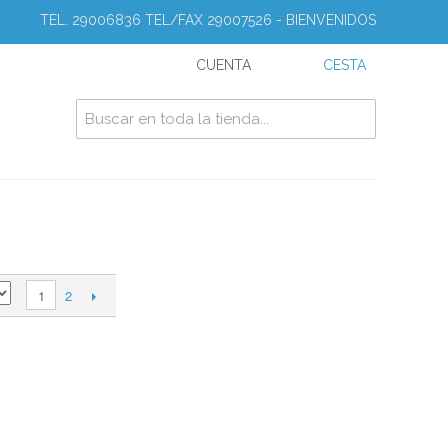
TEL. 29006836 TEL/FAX 29007526 - BIENVENIDOS
CUENTA
CESTA
2
1