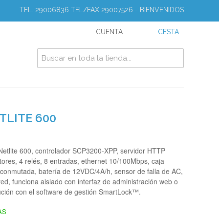
TEL. 29006836 TEL/FAX 29007526 - BIENVENIDOS
CUENTA
CESTA
LITE 600
etlite 600, controlador SCP3200-XPP, servidor HTTP
tores, 4 relés, 8 entradas, ethernet 10/100Mbps, caja
n conmutada, batería de 12VDC/4A/h, sensor de falla de AC,
red, funciona aislado con interfaz de administración web o
ución con el software de gestión SmartLock™.
AS