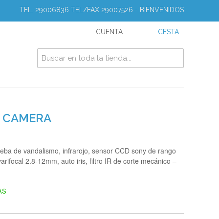
TEL. 29006836 TEL/FAX 29007526 - BIENVENIDOS
CUENTA
CESTA
W CAMERA
ba de vandalismo, infrarojo, sensor CCD sony de rango
rifocal 2.8-12mm, auto iris, filtro IR de corte mecánico –
AS