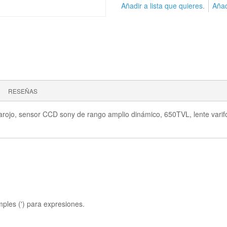
Añadir a lista que quieres.
Añad
RESEÑAS
jo, sensor CCD sony de rango amplio dinámico, 650TVL, lente varifoca
mples (') para expresiones.