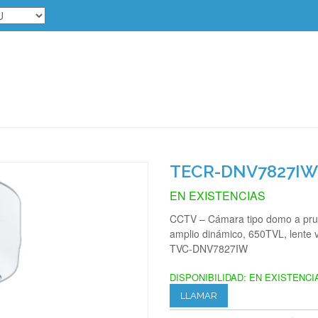
TECR-DNV7827I
EN EXISTENCIAS
CCTV – Cámara tipo domo a prue
amplio dinámico, 650TVL, lente va
TVC-DNV7827IW
DISPONIBILIDAD:
EN EXISTENCI
LLAMAR