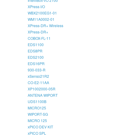
IntelliBox-I/O 2100
XPress I/O
WBX2100EG1-01
WM11A0002-01
XPress-DR+ Wireless
XPress-DR+
COBOX-FL-11
EDS1100
EDS8PR
EDS2100
EDS16PR
930-033-R
xSenso21R2
CO-E2-11AA
XP1002000-05R
ANTENA WIPORT
UDS1100B
MICRO125
WIPORT-SG
MICRO 125
xPICO DEV KIT
xPICO SPL