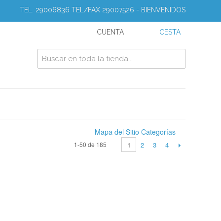
TEL. 29006836 TEL/FAX 29007526 - BIENVENIDOS
CUENTA
CESTA
Mapa del Sitio Categorías
2
3
4
1-50 de 185
1